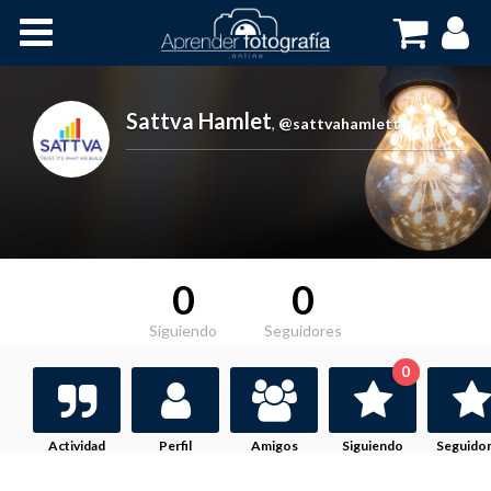
Inicio
Cursos OnLine
Sattva Hamlet
,
@sattvahamlett
0
0
Siguiendo
Seguidores
0
Actividad
Perfil
Amigos
Siguiendo
Seguido