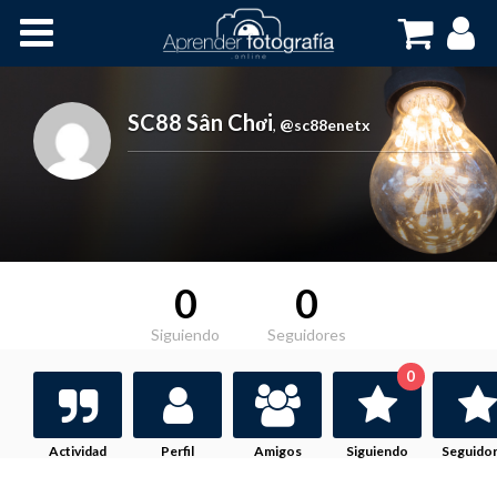
Inicio
Cursos OnLine
SC88 Sân Chơi
,
@sc88enetx
0
0
Siguiendo
Seguidores
0
Actividad
Perfil
Amigos
Siguiendo
Seguido