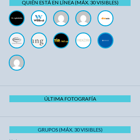
QUIÉN ESTÁ EN LÍNEA (MÁX. 30 VISIBLES)
ÚLTIMA FOTOGRAFÍA
GRUPOS (MÁX. 30 VISIBLES)