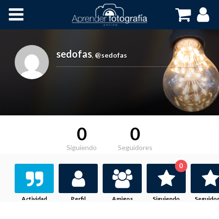
Inicio
Cursos OnLine
sedofas
,
@sedofas
0
0
Siguiendo
Seguidores
0
Actividad
Perfil
Amigos
Siguiendo
Seguido