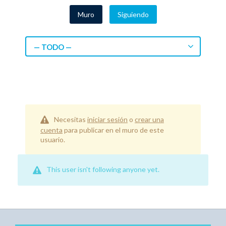
Muro
Siguiendo
— TODO —
Necesitas
iniciar sesión
o
crear una
cuenta
para publicar en el muro de este
usuario.
This user isn't following anyone yet.