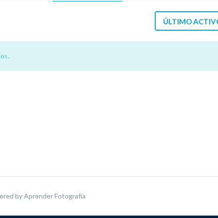
ÚLTIMO ACTIV
os.
ered by
Aprender Fotografía