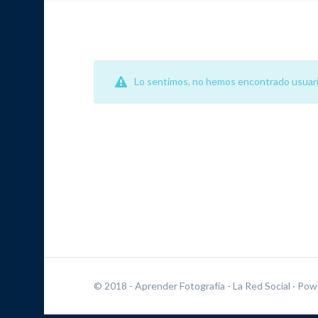
Lo sentimos, no hemos encontrado usuari
© 2018 - Aprender Fotografía - La Red Social
· Pow