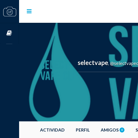
Cursos OnLine
selectvape
@selectvapec
,
ACTIVIDAD
PERFIL
AMIGOS
0