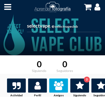
Inicio
Cursos OnLine
selectvape
,
@selectvapeclub
0
0
Siguiendo
Seguidores
0
Actividad
Perfil
Amigos
Siguiendo
Seguido