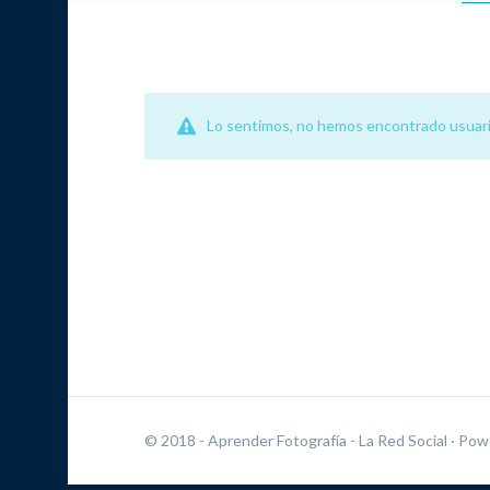
Lo sentimos, no hemos encontrado usuari
© 2018 - Aprender Fotografía - La Red Social
· Pow