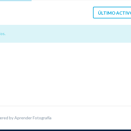
ÚLTIMO ACTIV
os.
ered by
Aprender Fotografía