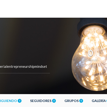
0
Siguiendo
erialentrepreneurshipmindset
SIGUIENDO
SEGUIDORES
GRUPOS
GALERÍA
0
0
0