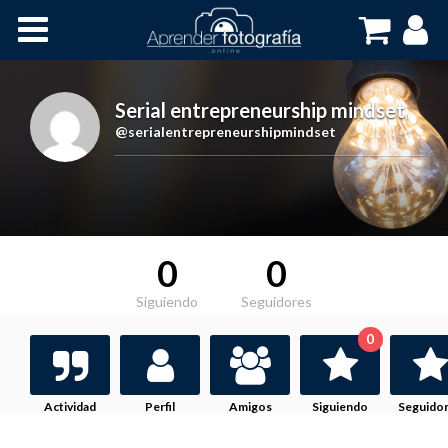
Inicio
Cursos OnLine
Serial entrepreneurship mindset
,
@serialentrepreneurshipmindset
0
0
Siguiendo
Seguidores
0
Actividad
Perfil
Amigos
Siguiendo
Seguido