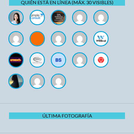
QUIÉN ESTÁ EN LÍNEA (MÁX. 30 VISIBLES)
ÚLTIMA FOTOGRAFÍA