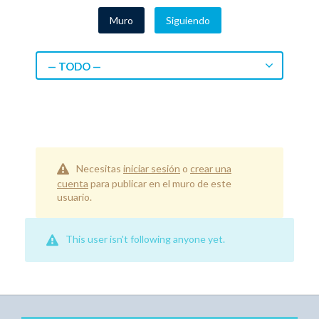
Muro
Siguiendo
— TODO —
Necesitas
iniciar sesión
o
crear una
cuenta
para publicar en el muro de este
usuario.
This user isn't following anyone yet.