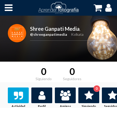
Inicio
Cursos OnLine
Shree Ganpati Media
,
@shreeganpatimedia
Kolkata
0
0
Siguiendo
Seguidores
0
Actividad
Perfil
Amigos
Siguiendo
Seguido