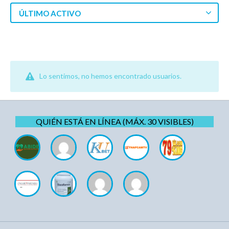
ÚLTIMO ACTIVO
Lo sentimos, no hemos encontrado usuarios.
QUIÉN ESTÁ EN LÍNEA (MÁX. 30 VISIBLES)