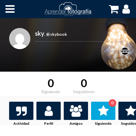
Inicio
Cursos OnLine
sky
,
@skybook
0
0
Siguiendo
Seguidores
0
Actividad
Perfil
Amigos
Siguiendo
Seguido