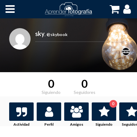
Inicio
Cursos OnLine
sky
,
@skybook
0
0
Siguiendo
Seguidores
0
Actividad
Perfil
Amigos
Siguiendo
Seguido