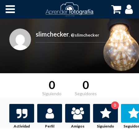
Inicio
Cursos OnLine
slimchecker
,
@slimchecker
0
0
Siguiendo
Seguidores
0
Actividad
Perfil
Amigos
Siguiendo
Seguido