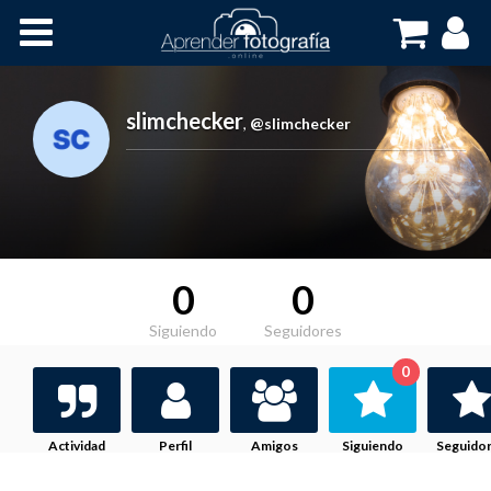
Inicio
Cursos OnLine
slimchecker
,
@slimchecker
0
0
Siguiendo
Seguidores
0
Actividad
Perfil
Amigos
Siguiendo
Seguido