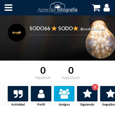
Inicio
Cursos OnLine
SODO66
SODO
,
@sodo66licom
0
0
Siguiendo
Seguidores
0
Actividad
Perfil
Amigos
Siguiendo
Seguido