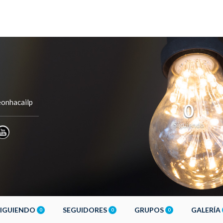
onhacailp
0
Siguiendo
SIGUIENDO
SEGUIDORES
GRUPOS
GALERÍA
0
0
0