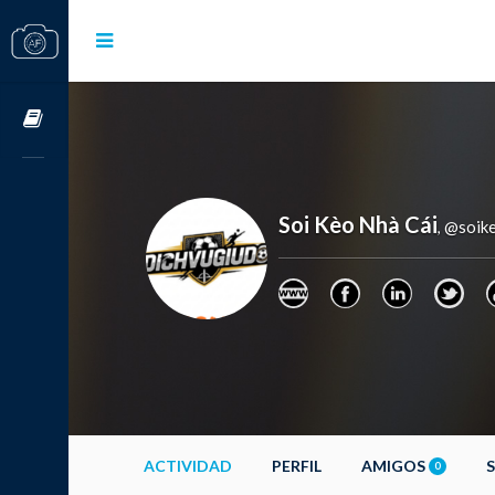
Cursos OnLine
Soi Kèo Nhà Cái
@soike
,
ACTIVIDAD
PERFIL
AMIGOS
0