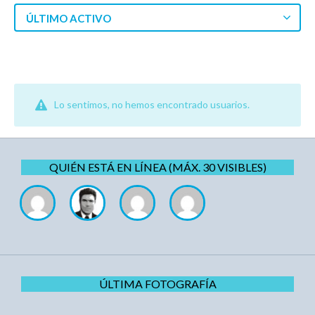
ÚLTIMO ACTIVO
Lo sentimos, no hemos encontrado usuarios.
QUIÉN ESTÁ EN LÍNEA (MÁX. 30 VISIBLES)
ÚLTIMA FOTOGRAFÍA