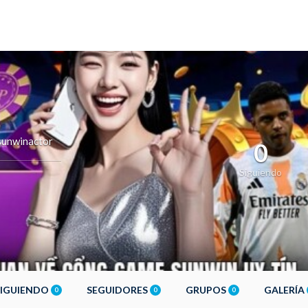
unwinactor
0
Siguiendo
SIGUIENDO
SEGUIDORES
GRUPOS
GALERÍA
0
0
0