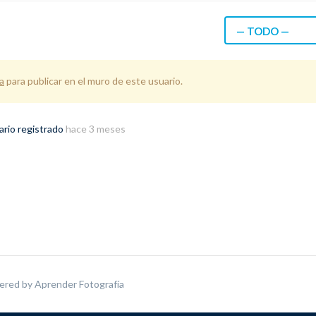
— TODO —
a
para publicar en el muro de este usuario.
ario registrado
hace 3 meses
ered by
Aprender Fotografía