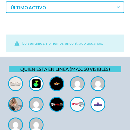
ÚLTIMO ACTIVO
Lo sentimos, no hemos encontrado usuarios.
QUIÉN ESTÁ EN LÍNEA (MÁX. 30 VISIBLES)