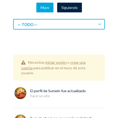
Muro
Siguiendo
— TODO —
Necesitas
iniciar sesión
o
crear una
cuenta
para publicar en el muro de este
usuario.
El perfil de
Sunwin
fue actualizado
hace un año