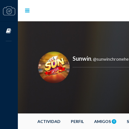
Cursos OnLine
Sunwin
@sunwinchromehe
,
ACTIVIDAD
PERFIL
AMIGOS
0