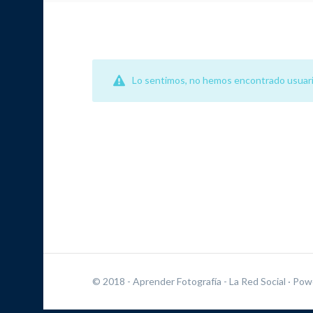
Lo sentimos, no hemos encontrado usuari
© 2018 - Aprender Fotografía - La Red Social
· Pow