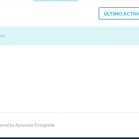
ÚLTIMO ACTIV
os.
ered by
Aprender Fotografía