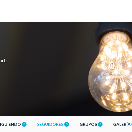
arts
0
Siguiendo
SIGUIENDO
SEGUIDORES
GRUPOS
GALERÍA
0
0
0