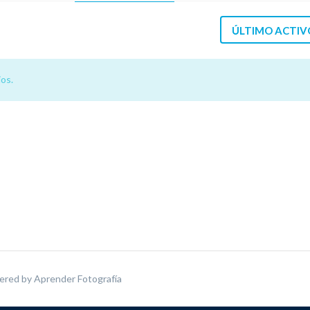
ÚLTIMO ACTIV
os.
ered by
Aprender Fotografía