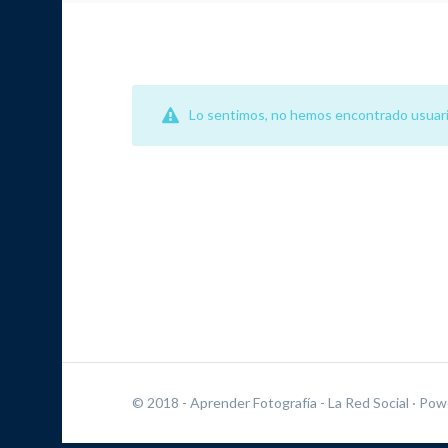
Lo sentimos, no hemos encontrado usuari
© 2018 - Aprender Fotografía - La Red Social
· Pow