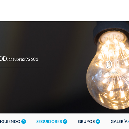
COD
@suprax92681
,
0
Siguiendo
SIGUIENDO
SEGUIDORES
GRUPOS
GALERÍA
0
0
0