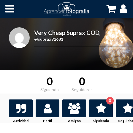
Inicio
Cursos OnLine
Very Cheap Suprax COD
,
@suprax92681
0
0
Siguiendo
Seguidores
0
Actividad
Perfil
Amigos
Siguiendo
Seguido