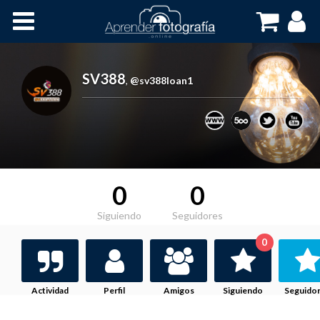
Inicio
Cursos OnLine
SV388
,
@sv388loan1
0
0
Siguiendo
Seguidores
0
Actividad
Perfil
Amigos
Siguiendo
Seguido