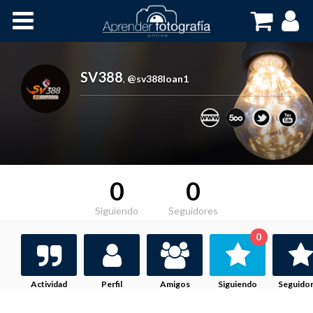
Inicio
Cursos OnLine
SV388
,
@sv388loan1
0
0
Siguiendo
Seguidores
0
Actividad
Perfil
Amigos
Siguiendo
Seguido