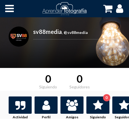
Inicio
Cursos OnLine
sv88media
,
@sv88media
0
0
Siguiendo
Seguidores
0
Actividad
Perfil
Amigos
Siguiendo
Seguido