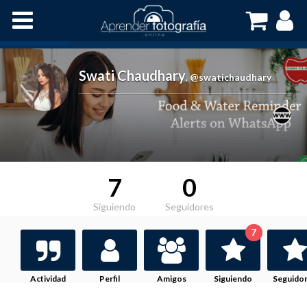
Inicio
Cursos OnLine
Swati Chaudhary
,
@swatichaudhary
7
0
Siguiendo
Seguidores
7
Actividad
Perfil
Amigos
Siguiendo
Seguido