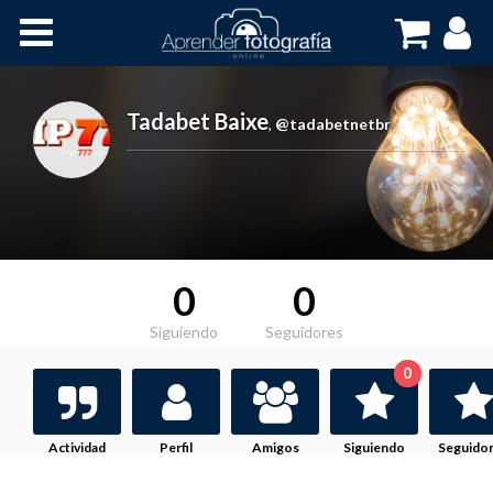
Inicio
Cursos OnLine
Tadabet Baixe
,
@tadabetnetbr
0
0
Siguiendo
Seguidores
0
Actividad
Perfil
Amigos
Siguiendo
Seguido