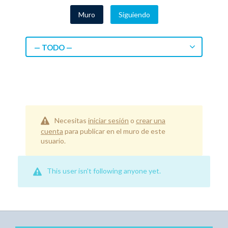
Muro
Siguiendo
— TODO —
Necesitas
iniciar sesión
o
crear una
cuenta
para publicar en el muro de este
usuario.
This user isn't following anyone yet.