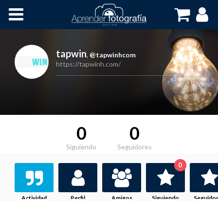
Inicio
Cursos OnLine
tapwin
,
@tapwinhcom
https://tapwinh.com/
0
0
Siguiendo
Seguidores
0
Actividad
Perfil
Amigos
Siguiendo
Seguido