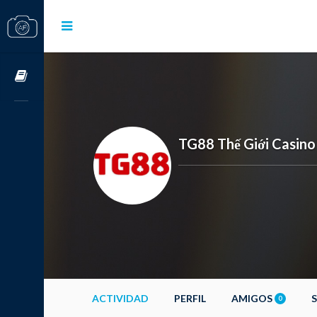
Cursos OnLine
TG88 Thế Giới Casino
ACTIVIDAD
PERFIL
AMIGOS
0