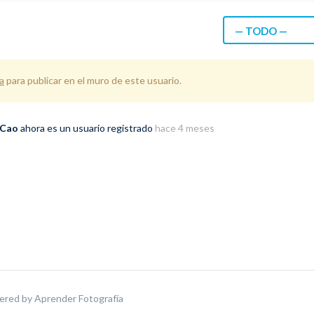
— TODO —
a
para publicar en el muro de este usuario.
 Cao
ahora es un usuario registrado
hace 4 meses
ered by
Aprender Fotografía