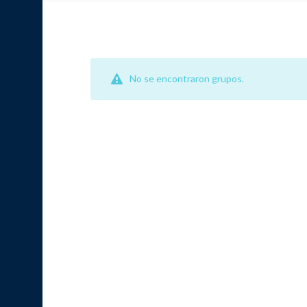
No se encontraron grupos.