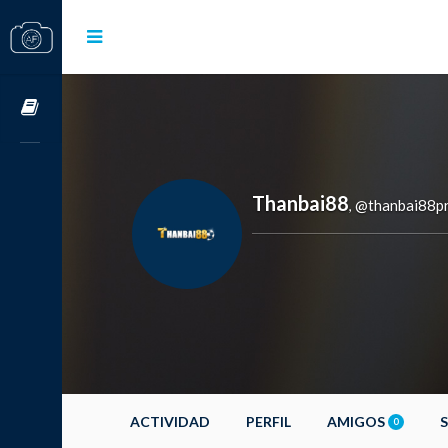
Cursos OnLine
Thanbai88
@thanbai88p
,
ACTIVIDAD
PERFIL
AMIGOS
0