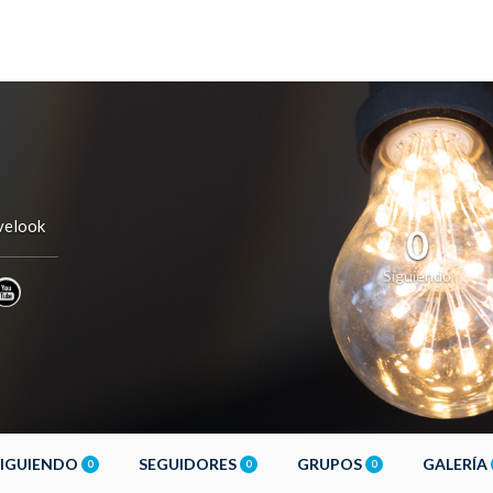
velook
0
Siguiendo
SIGUIENDO
SEGUIDORES
GRUPOS
GALERÍA
0
0
0