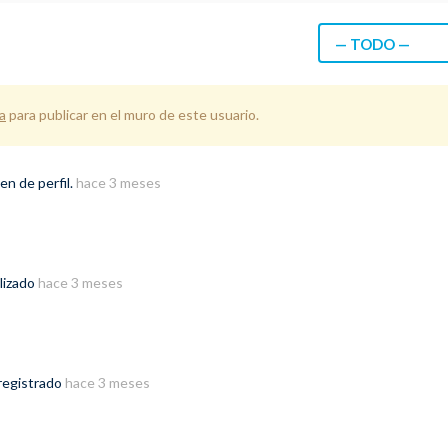
— TODO —
a
para publicar en el muro de este usuario.
n de perfil.
hace 3 meses
lizado
hace 3 meses
registrado
hace 3 meses