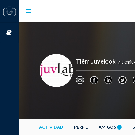
Cursos OnLine
Tiêm Juvelook
@tiemju
,
ACTIVIDAD
PERFIL
AMIGOS
0