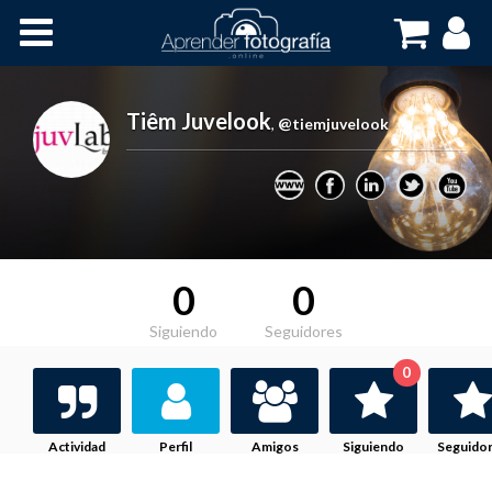
Inicio
Cursos OnLine
Tiêm Juvelook
,
@tiemjuvelook
0
0
Siguiendo
Seguidores
0
Actividad
Perfil
Amigos
Siguiendo
Seguido