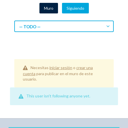
Muro
Siguiendo
— TODO —
Necesitas
iniciar sesión
o
crear una
cuenta
para publicar en el muro de este
usuario.
This user isn't following anyone yet.