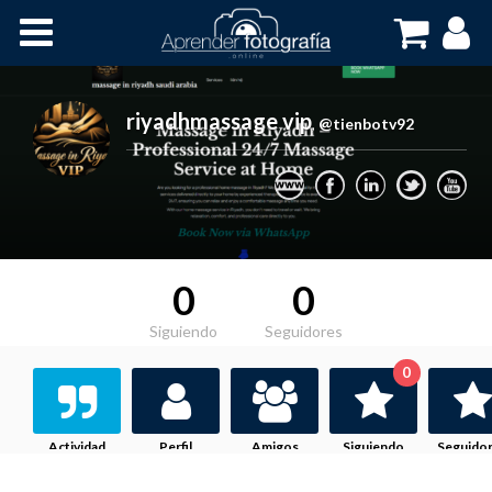
Inicio
Cursos OnLine
riyadhmassage vip
,
@tienbotv92
0
0
Siguiendo
Seguidores
0
Actividad
Perfil
Amigos
Siguiendo
Seguido