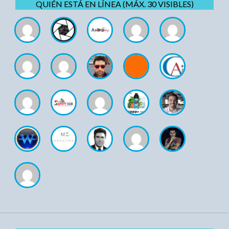
QUIÉN ESTÁ EN LÍNEA (MÁX. 30 VISIBLES)