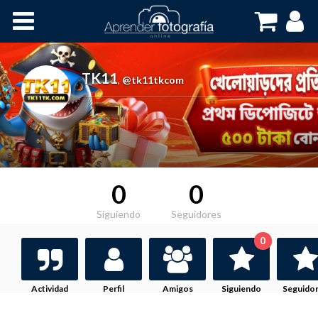
Inicio
Cursos OnLine
TK11
,
@tk11tkcom
0
0
Siguiendo
Seguidores
0
Actividad
Perfil
Amigos
Siguiendo
Seguido