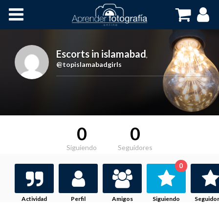
Inicio
Cursos OnLine
Escorts in islamabad
,
@topislamabadgirls
0
0
Siguiendo
Seguidores
0
Actividad
Perfil
Amigos
Siguiendo
Seguido