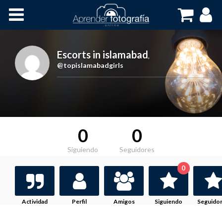
Inicio
Cursos OnLine
Escorts in islamabad
,
@topislamabadgirls
0
0
Siguiendo
Seguidores
0
Actividad
Perfil
Amigos
Siguiendo
Seguido