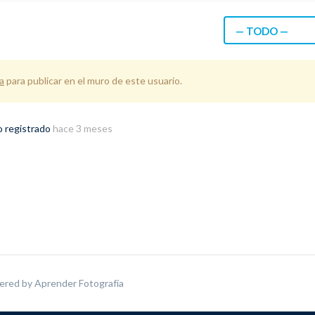
— TODO —
a
para publicar en el muro de este usuario.
o registrado
hace 3 meses
ered by
Aprender Fotografía