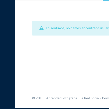
Lo sentimos, no hemos encontrado usuari
© 2018 - Aprender Fotografía - La Red Social
· Pow