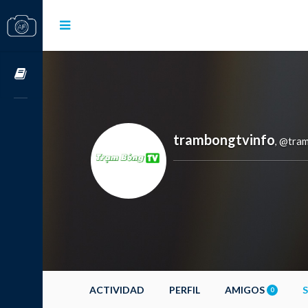
Cursos OnLine
trambongtvinfo
@tram
,
ACTIVIDAD
PERFIL
AMIGOS
0