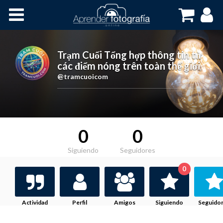
Inicio
Cursos OnLine
Trạm Cuối Tổng hợp thông tin từ
các điểm nóng trên toàn thế giới
,
@tramcuoicom
0
0
Siguiendo
Seguidores
0
Actividad
Perfil
Amigos
Siguiendo
Seguido