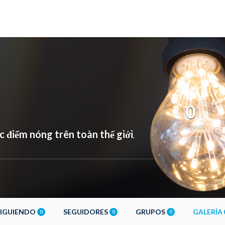
0
Siguiendo
c điểm nóng trên toàn thế giới
,
SIGUIENDO
SEGUIDORES
GRUPOS
GALERÍA
0
0
0