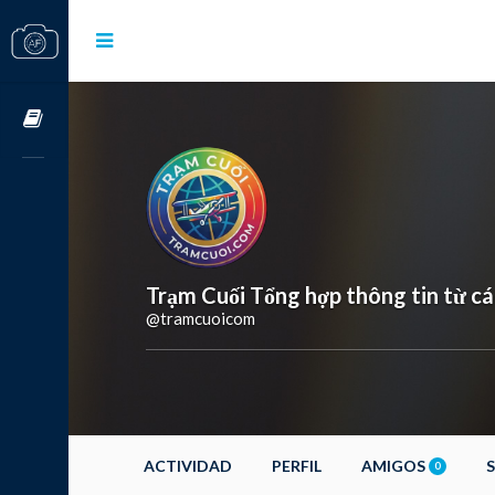
Cursos OnLine
Trạm Cuối Tổng hợp thông tin từ cá
@tramcuoicom
ACTIVIDAD
PERFIL
AMIGOS
0