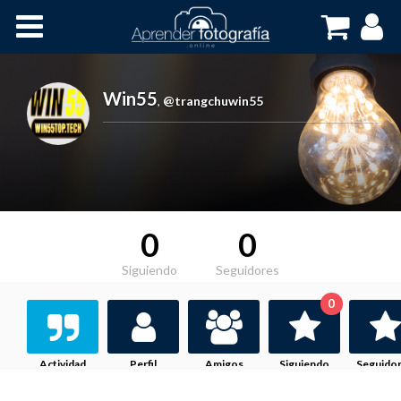
Inicio
Cursos OnLine
Win55
,
@trangchuwin55
0
0
Siguiendo
Seguidores
0
Actividad
Perfil
Amigos
Siguiendo
Seguido