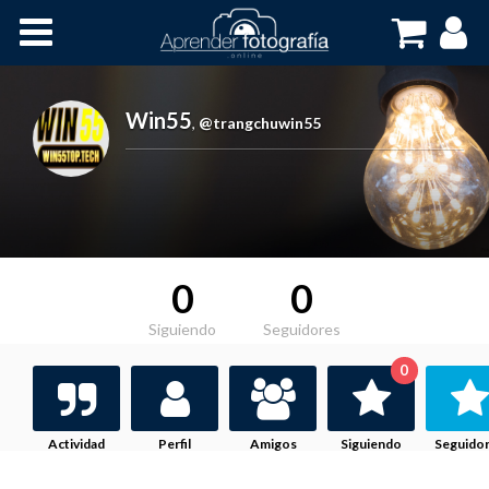
Inicio
Cursos OnLine
Win55
,
@trangchuwin55
0
0
Siguiendo
Seguidores
0
Actividad
Perfil
Amigos
Siguiendo
Seguido