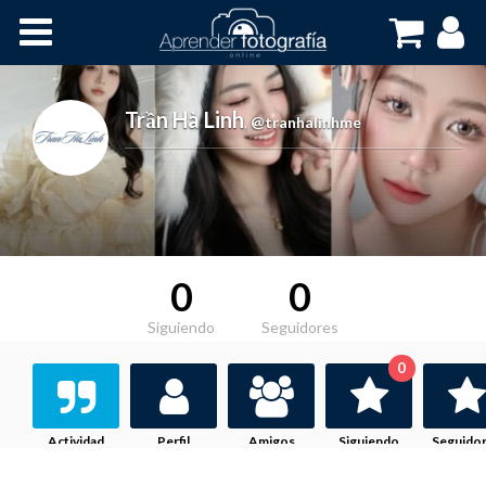
Inicio
Cursos OnLine
Trần Hà Linh
,
@tranhalinhme
0
0
Siguiendo
Seguidores
0
Actividad
Perfil
Amigos
Siguiendo
Seguido