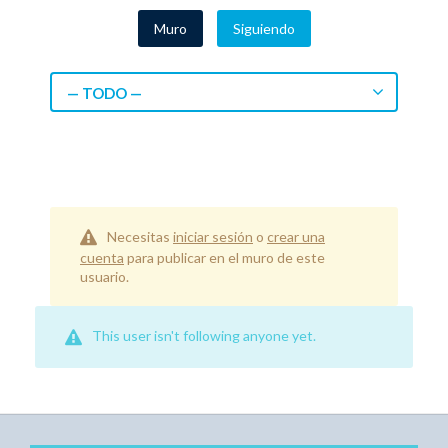
Muro
Siguiendo
— TODO —
Necesitas
iniciar sesión
o
crear una
cuenta
para publicar en el muro de este
usuario.
This user isn't following anyone yet.