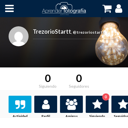
Inicio
Cursos OnLine
TrezorioStartt
,
@trezoriostartt
0
0
Siguiendo
Seguidores
0
Actividad
Perfil
Amigos
Siguiendo
Seguido