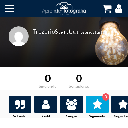
Inicio
Cursos OnLine
TrezorioStartt
,
@trezoriostartt
0
0
Siguiendo
Seguidores
0
Actividad
Perfil
Amigos
Siguiendo
Seguido