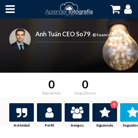
Inicio
Cursos OnLine
Anh Tuấn CEO So79
,
@tuanceoso79
0
0
Siguiendo
Seguidores
0
Actividad
Perfil
Amigos
Siguiendo
Seguido