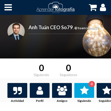
Inicio
Cursos OnLine
Anh Tuấn CEO So79
,
@tuanceoso79
0
0
Siguiendo
Seguidores
0
Actividad
Perfil
Amigos
Siguiendo
Seguido