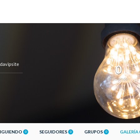
davipsite
0
Siguiendo
SIGUIENDO
SEGUIDORES
GRUPOS
GALERÍA
0
0
0