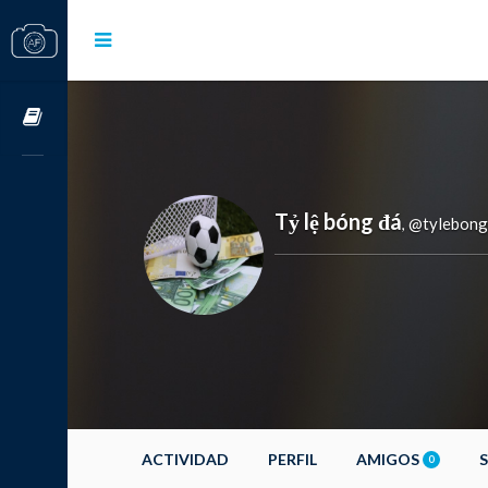
Cursos OnLine
Tỷ lệ bóng đá
@tylebong
,
ACTIVIDAD
PERFIL
AMIGOS
0