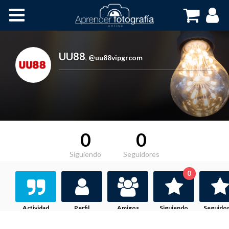
Inicio
Cursos OnLine
UU88
,
@uu88vipgrcom
0
0
Siguiendo
Seguidores
0
Actividad
Perfil
Amigos
Siguiendo
Seguido